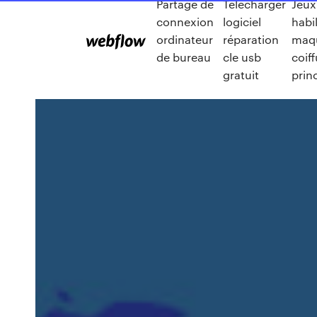
Partage de
Telecharger
Jeux 
connexion
logiciel
habi
ordinateur
réparation
maqu
de bureau
cle usb
coif
gratuit
prin