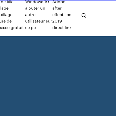
de fille
Windows 10
Adobe
llage
ajouter un
after
illage
autre
effects cc
fure de
utilisateur sur
2019
cesse gratuit
ce pc
direct link