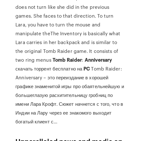
does not turn like she did in the previous
games. She faces to that direction. To turn
Lara, you have to turn the mouse and
manipulate theThe Inventory is basically what
Lara carries in her backpack and is similar to
the original Tomb Raider game. It consists of
two ring menus
Tomb
Raider
:
Anniversary
скачать торрент бесплатно на
PC
Tomb Raider:
Anniversary – это переиздание в хорошей
графике знаменитой игры про обаятельнейшую и
большеглазую расхитительницу гробниц по
имени Лара Крофт. Сюжет начнется с того, что в
Индии на Лару через ее знакомого выходит
богатый клиент с...