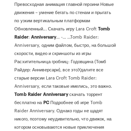
Превосходная анимация главной героини Новые
движения – умение бегать по стенам и прыгать
по узким вертикальным платформам
Обновленный... Скачать игру Lara Croft
Tomb
Raider
:
Anniversary
... -… ...Tomb Raider:
Anniversary, одним файлом, быстро, на большой
скорости, видео и скриншоты из игры
Расхитительница гробниц: Годовщина (Томб
Райдер: Анниверсари), все этоУдалите все
старые версии Lara Croft Tomb Raider:
Anniversary, если таковые имелись, это важно.
Tomb
Raider
Anniversary
скачать торрент
бесплатно на
PC
Подробнее об игре Tomb
Raider Anniversary. Однако годы не щадят
никого, поэтому неудивительно, что движок, на
котором основываются новые приключения